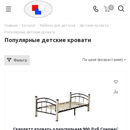
0
Главная
-
Каталог
-
Мебель для детской
-
Детские кровати
-
Популярные детские кровати
Популярные детские кровати
По цене (возрастание)
Фильтр
Скарлетт кровать односпальная 900 Дуб Сонома/