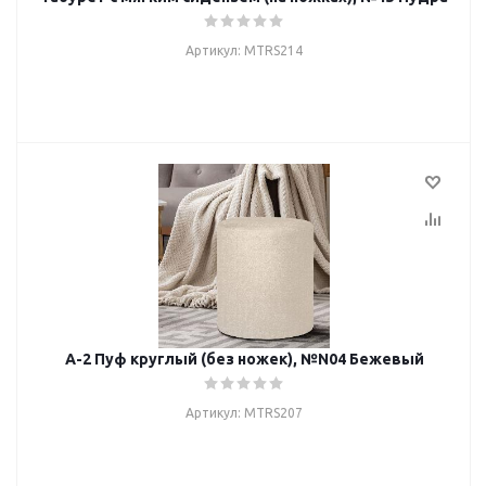
Артикул: MTRS214
А-2 Пуф круглый (без ножек), №N04 Бежевый
Артикул: MTRS207