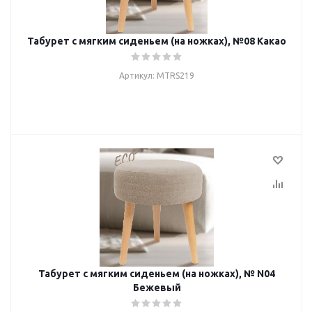
Табурет с мягким сиденьем (на ножках), №08 Какао
Артикул: MTRS219
Табурет с мягким сиденьем (на ножках), № N04
Бежевый