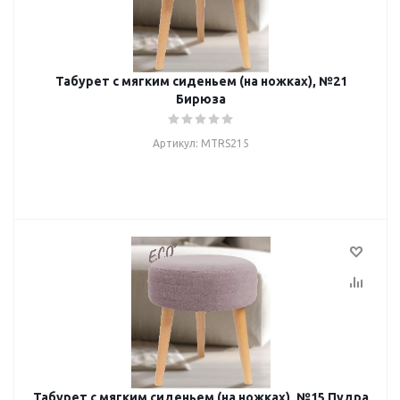
Табурет с мягким сиденьем (на ножках), №21
Бирюза
Артикул: MTRS215
Табурет с мягким сиденьем (на ножках), №15 Пудра