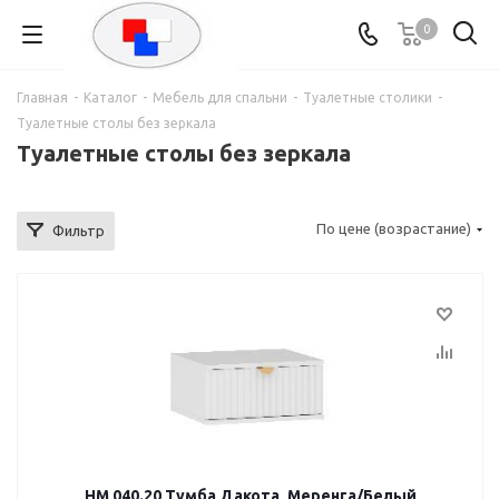
0
Главная
-
Каталог
-
Мебель для спальни
-
Туалетные столики
-
Туалетные столы без зеркала
Туалетные столы без зеркала
По цене (возрастание)
Фильтр
НМ 040.20 Тумба Дакота, Меренга/Белый