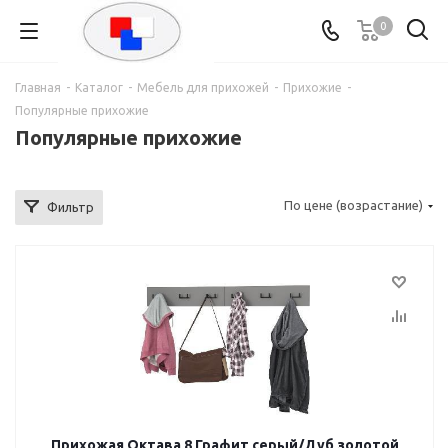
0
Главная
-
Каталог
-
Мебель для прихожей
-
Прихожие
-
Популярные прихожие
Популярные прихожие
По цене (возрастание)
Фильтр
Прихожая Октава 8 Графит серый/Дуб золотой