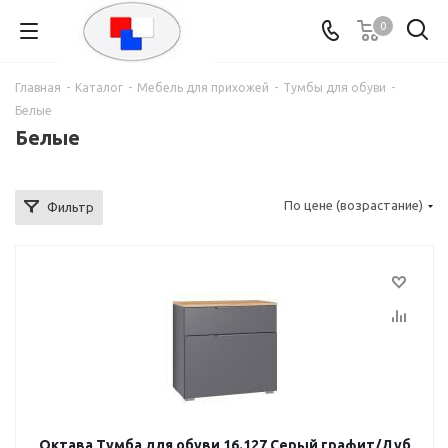
0
Главная
-
Каталог
-
Мебель для прихожей
-
Тумбы для обуви
-
Белые
Белые
По цене (возрастание)
Фильтр
Октава Тумба для обуви 16.127 Серый графит/Дуб