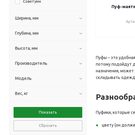
Советуем
Пуф-маят
Ширина, мм
Арти
Глубина, мм
Высота, мм
Пуфы – это удобная
Производитель
потому подойдут д
назначения, может 
складывать одежд
Модель
Вес, кг
Разнообр
Пуфики, которые с
цвету (он долж
Сбросить