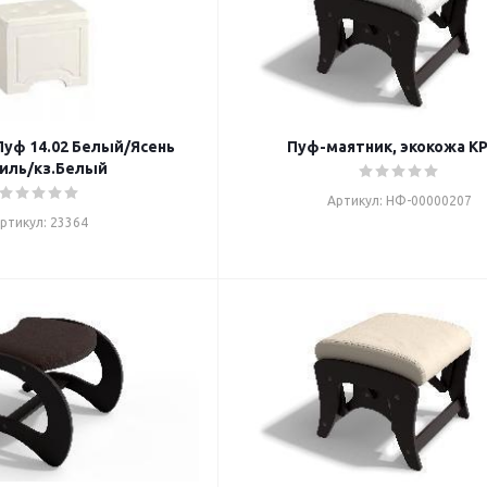
уф 14.02 Белый/Ясень
Пуф-маятник, экокожа К
иль/кз.Белый
Артикул: НФ-00000207
ртикул: 23364