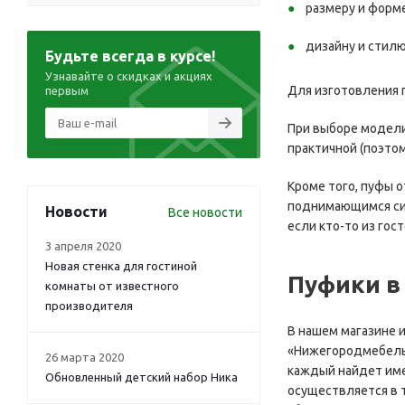
размеру и форме
дизайну и стилю
Будьте всегда в курсе!
Узнавайте о скидках и акциях
Для изготовления п
первым
При выборе модели
практичной (поэтом
Кроме того, пуфы 
поднимающимся сид
Новости
Все новости
если кто-то из гост
3 апреля 2020
Новая стенка для гостиной
Пуфики в
комнаты от известного
производителя
В нашем магазине 
«Нижегородмебель»,
26 марта 2020
каждый найдет имен
Обновленный детский набор Ника
осуществляется в т