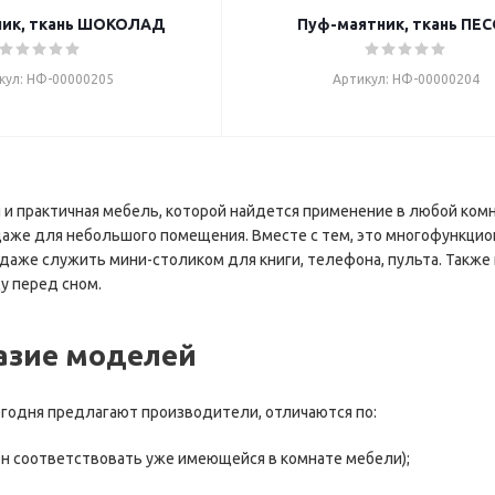
ник, ткань ШОКОЛАД
Пуф-маятник, ткань ПЕ
кул: НФ-00000205
Артикул: НФ-00000204
 и практичная мебель, которой найдется применение в любой комн
аже для небольшого помещения. Вместе с тем, это многофункцион
даже служить мини-столиком для книги, телефона, пульта. Также н
у перед сном.
азие моделей
егодня предлагают производители, отличаются по:
ен соответствовать уже имеющейся в комнате мебели);