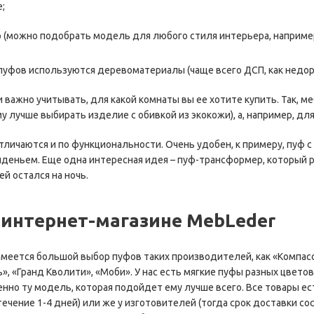
;
 (можно подобрать модель для любого стиля интерьера, например
уфов используются деревоматериалы (чаще всего ДСП, как недорог
 важно учитывать, для какой комнаты вы ее хотите купить. Так, 
у лучше выбирать изделие с обивкой из экокожи), а, например, дл
отличаются и по функциональности. Очень удобен, к примеру, пуф
еньем. Еще одна интересная идея – пуф-трансформер, который ра
ей остался на ночь.
 интернет-магазине MebLeder
имеется большой выбор пуфов таких производителей, как «Компасс
 «Гранд Кволити», «Моби». У нас есть мягкие пуфы разных цветов, 
но ту модель, которая подойдет ему лучше всего. Все товары есть
ечение 1-4 дней) или же у изготовителей (тогда срок доставки с