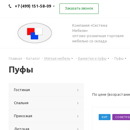
+7 (499) 151-58-09
Заказать звонок
Компания «Система
Мебели»
оптово-розничная торговля
мебелью со склада
Главная
-
Каталог
-
Мягкая мебель
-
Банкетки и пуфы
-
Пуфы
Пуфы
Гостиная
По цене (возрастани
Спальня
Прихожая
ХИТ
СОВЕТУ
Детская