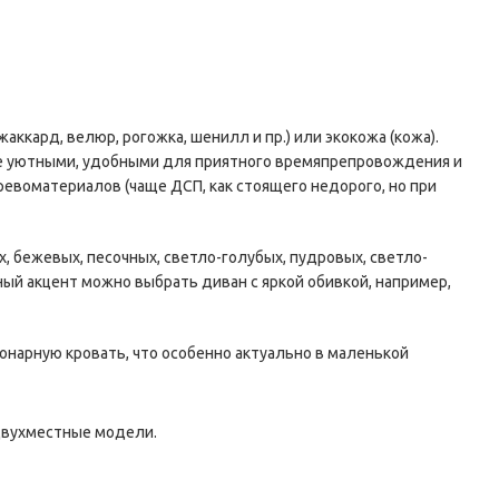
аккард, велюр, рогожка, шенилл и пр.) или экокожа (кожа).
лее уютными, удобными для приятного времяпрепровождения и
евоматериалов (чаще ДСП, как стоящего недорого, но при
, бежевых, песочных, светло-голубых, пудровых, светло-
ный акцент можно выбрать диван с яркой обивкой, например,
нарную кровать, что особенно актуально в маленькой
двухместные модели.