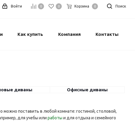
Войти
Корзина
Поиск
0
0
0
и
Как купить
Компания
Контакты
ловые диваны
Офисные диваны
го можно поставить в любой комнате: гостиной, столовой,
апример, для учебы или
работы
и для отдыха и семейного