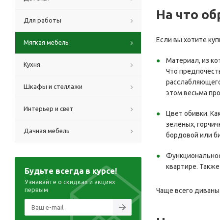
На что о
Для работы
Если вы хотите ку
Мягкая мебель
Материал, из ко
Кухня
Что предпочесть
расслабляющего 
Шкафы и стеллажи
этом весьма про
Интерьер и свет
Цвет обивки. Ка
зеленых, горчич
Дачная мебель
бордовой или б
Функциональнос
квартире. Также
Будьте всегда в курсе!
Узнавайте о скидках и акциях
первым
Чаще всего диваны