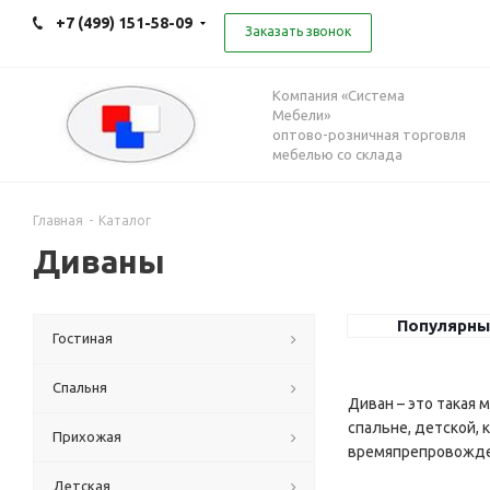
+7 (499) 151-58-09
Заказать звонок
Компания «Система
Мебели»
оптово-розничная торговля
мебелью со склада
Главная
-
Каталог
Диваны
Популярны
Гостиная
Спальня
Диван – это такая 
спальне, детской,
Прихожая
времяпрепровожде
Детская