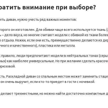
братить внимание при выборе?
пить диван, нужно учесть ряд важных моментов:
торого он изготовлен. Для обивки чаще всего используется ткань (ж
 – дело вкуса, но многие считают модели с обивкой из ткани бо
отдыха. Ножки, если они есть, преимущественно делаются из дер
чного и качественного), пластика или металла.
к правило, люди предпочитают модели в нейтральных тонах (серых
ных) как наиболее универсальные. Но при желании сделать красоч
ирюзовой.
ть. Раскладной диван со спальным местом может заменить стацио
 он очень выручит, если кто-то приедет в гости с ночевкой.
 делают трехместными, но можно найти достаточно компактные 