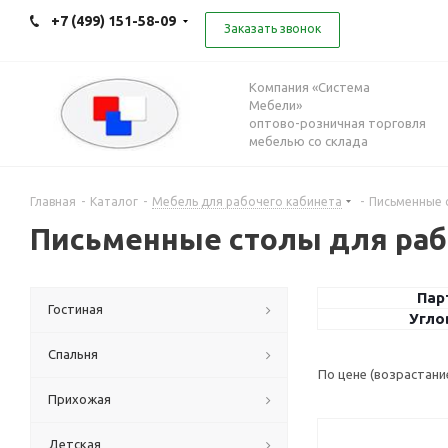
+7 (499) 151-58-09
Заказать звонок
Компания «Система
Мебели»
оптово-розничная торговля
мебелью со склада
Главная
-
Каталог
-
Мебель для рабочего кабинета
-
Письменные 
Письменные столы для раб
Пар
Гостиная
Угло
Спальня
По цене (возрастани
Прихожая
Детская