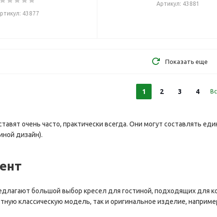
Артикул: 43881
ртикул: 43877
Показать еще
1
2
3
4
Вс
ставят очень часто, практически всегда. Они могут составлять ед
иной дизайн).
ент
длагают большой выбор кресел для гостиной, подходящих для к
ртную классическую модель, так и оригинальное изделие, наприме