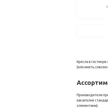
А
Кресла в гостиную 
(или иметь совсем 
Ассортим
Производители пре
как вполне станда
элементами).