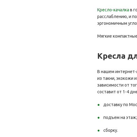
Кресло-качалка
в г
расслаблению, и по
эргономичным угло
Мягкие компактные
Кресла д
В нашем интернет-
из такни, экокожи
зависимости от тог
составит от 1-4 д
доставку по Мос
подъем на этаж;
сборку.