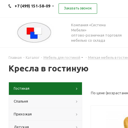
+7 (499) 151-58-09
Заказать звонок
Компания «Система
Мебели»
оптово-розничная торговля
мебелью со склада
Главная
-
Каталог
-
Мебель для гостиной
-
Мягкая мебель в гости
Кресла в гостиную
Гостиная
По цене (возрастани
Спальня
Прихожая
Детская