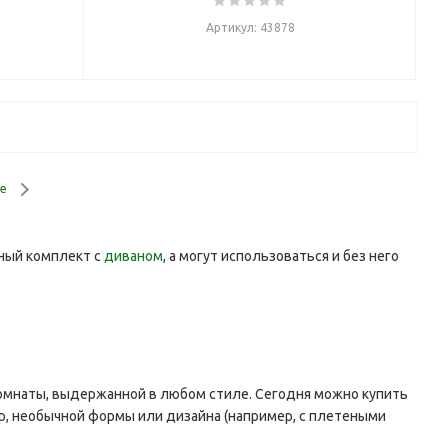
Артикул: 43878
е
иный комплект с
диваном
, а могут использоваться и без него
омнаты, выдержанной в любом стиле. Сегодня можно купить
р, необычной формы или дизайна (например, с плетеными