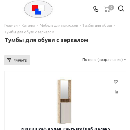
0
Главная
-
Каталог
-
Мебель для прихожей
-
Тумбы для обуви
-
Тумбы для обуви с зеркалом
Тумбы для обуви с зеркалом
По цене (возрастание)
Фильтр
200.08 Шкаф Арден, Сантьяго/Дуб Делано