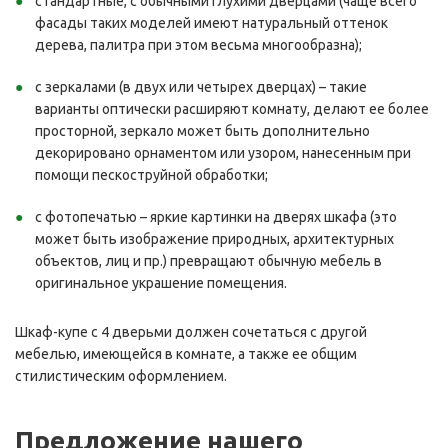
стандартные, с обычными глухими дверцами (чаще всего
фасады таких моделей имеют натуральный оттенок
дерева, палитра при этом весьма многообразна);
с зеркалами (в двух или четырех дверцах) – такие
варианты оптически расширяют комнату, делают ее более
просторной, зеркало может быть дополнительно
декорировано орнаментом или узором, нанесенным при
помощи пескоструйной обработки;
с фотопечатью – яркие картинки на дверях шкафа (это
может быть изображение природных, архитектурных
объектов, лиц и пр.) превращают обычную мебель в
оригинальное украшение помещения.
Шкаф-купе с 4 дверьми должен сочетаться с другой
мебелью, имеющейся в комнате, а также ее общим
стилистическим оформлением.
Предложение нашего