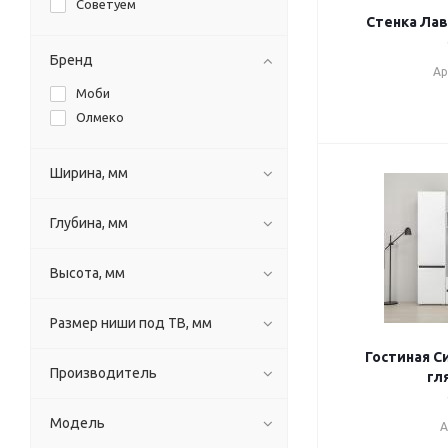
Советуем
Стенка Лав
Бренд
Ар
Моби
Олмеко
Ширина, мм
Глубина, мм
Высота, мм
Размер ниши под ТВ, мм
Гостиная С
Производитель
гл
Модель
А