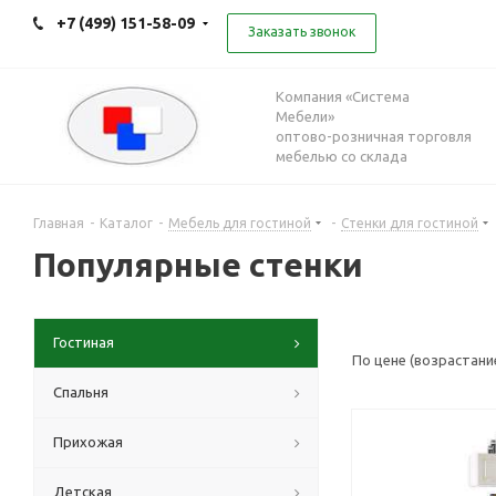
+7 (499) 151-58-09
Заказать звонок
Компания «Система
Мебели»
оптово-розничная торговля
мебелью со склада
Главная
-
Каталог
-
Мебель для гостиной
-
Стенки для гостиной
Популярные стенки
Гостиная
По цене (возрастани
Спальня
Прихожая
Детская