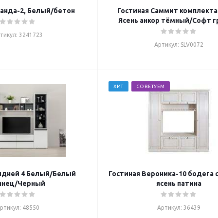
анда-2, Белый/бетон
Гостиная Саммит комплекта
Ясень анкор тёмный/Софт 
тикул: 3241723
Артикул: SLV0072
ХИТ
СОВЕТУЕМ
идней 4 Белый/Белый
Гостиная Вероника-10 бодега 
янец/Черный
ясень патина
ртикул: 48550
Артикул: 36439