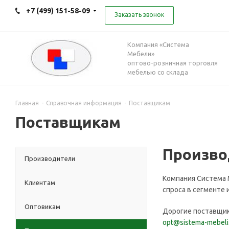
+7 (499) 151-58-09
Заказать звонок
Компания «Система
Мебели»
оптово-розничная торговля
мебелью со склада
Главная
-
Справочная информация
-
Поставщикам
Поставщикам
Произво
Производители
Компания Система 
Клиентам
спроса в сегменте
Оптовикам
Дорогие поставщик
opt@sistema-mebeli