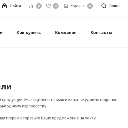
Войти
Корзина
Поиск
0
0
0
и
Как купить
Компания
Контакты
ели
й продукции. Мы нацелены на максимальное удовлетворение
овыгодному партнерству.
 партнером отправьте Ваше предложение на почту