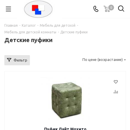
0
Главная
-
Каталог
-
Мебель для детской
-
Мебель для детской комнаты
-
Детские пуфики
Детские пуфики
По цене (возрастание)
Фильтр
Пуфик Лайт Мохито