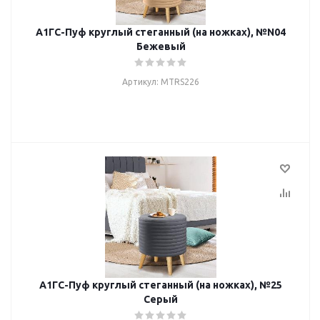
А1ГС-Пуф круглый стеганный (на ножках), №N04
Бежевый
Артикул: MTRS226
А1ГС-Пуф круглый стеганный (на ножках), №25
Серый