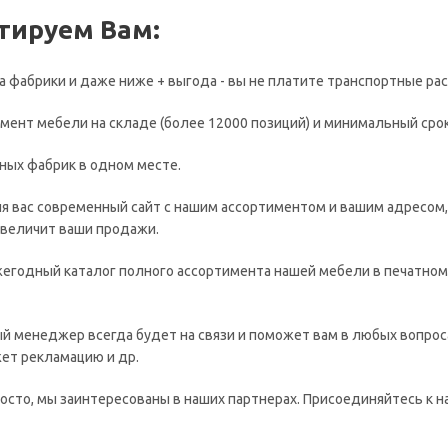
тируем Вам:
на фабрики и даже ниже + выгода - вы не платите транспортные ра
мент мебели на складе (более 12000 позиций) и минимальный срок 
ебельных фабрик в одном месте.
ля вас современный сайт с нашим ассортиментом и вашим адресом
ичит ваши продажи.​​​​​​​
жегодный каталог полного ассортимента нашей мебели в печатном
ый менеджер всегда будет на связи и поможет вам в любых вопрос
жет рекламацию и др.
просто, мы заинтересованы в наших партнерах. Присоединяйтесь к н