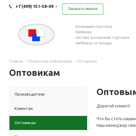
+7 (499) 151-58-09
Заказать звонок
Компания «Система
Мебели»
оптово-розничная торговля
мебелью со склада
Главная
-
Справочная информация
-
Оптовикам
Оптовикам
Оптовым
Производители
Дорогой клиент!
Клиентам
Что бы стать нашим
Оптовикам
Наш менеджер свяж