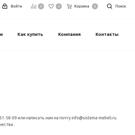
Войти
Корзина
Поиск
0
0
0
и
Как купить
Компания
Контакты
-58-09 или написать нам на почту info@sistema-mebeli.ru.
ества .