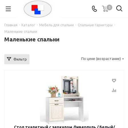
0
Главная
-
Каталог
-
Мебель для спальни
-
Спальные гарнитуры
-
Маленькие спальни
Маленькие спальни
По цене (возрастание)
Фильтр
Стол туалетный с зеркалом Ливерпуль / Белый/