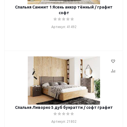
Спальня Саммит 1 Ясень анкор тёмный / графит
софт
Артикул: 41492
Спальня Ливорно 5 дуб бунратти / софт графит
Артикул: 21802