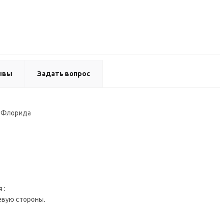
ывы
Задать вопрос
1 Флорида
 :
евую стороны.