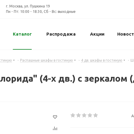
г. Москва, ул. Пушкина 19
Пн - Пт: 10:00 - 18:30, Сб - Вс: выходные
Каталог
Распродажа
Акции
Новост
стиную
-
Распашные шкафы в гостиную
-
4 дв. шкафы в гостиную
-
Ш
рида" (4-х дв.) с зеркалом (
А