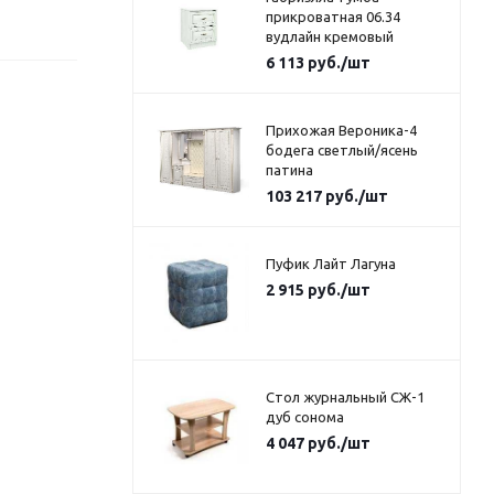
прикроватная 06.34
вудлайн кремовый
6 113
руб.
/шт
Прихожая Вероника-4
бодега светлый/ясень
патина
103 217
руб.
/шт
Пуфик Лайт Лагуна
2 915
руб.
/шт
Стол журнальный СЖ-1
дуб сонома
4 047
руб.
/шт