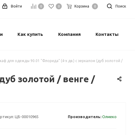
Войти
Корзина
Поиск
0
0
0
и
Как купить
Компания
Контакты
каф для одежды 90.01 "Флорида" (4-х дв.) с зеркалом (дуб золотой /
дуб золотой / венге /
ртикул:
ЦБ-00010965
Производитель:
Олмеко