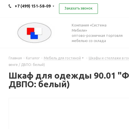
+7 (499) 151-58-09
Заказать звонок
Компания «Система
Мебели»
оптово-розничная торговля
мебелью со склада
Главная
-
Каталог
-
Мебель для гостиной
-
Шкафы и стеллажи в го
венге / ДВПО: белый)
Шкаф для одежды 90.01 "Фло
ДВПО: белый)